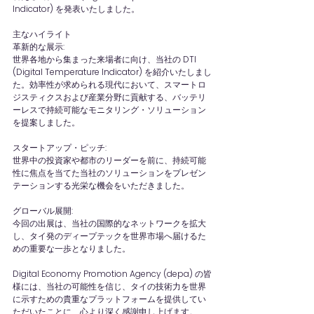
Indicator) を発表いたしました。
主なハイライト
革新的な展示:
世界各地から集まった来場者に向け、当社の DTI 
(Digital Temperature Indicator) を紹介いたしまし
た。効率性が求められる現代において、スマートロ
ジスティクスおよび産業分野に貢献する、バッテリ
ーレスで持続可能なモニタリング・ソリューション
を提案しました。
スタートアップ・ピッチ:
世界中の投資家や都市のリーダーを前に、持続可能
性に焦点を当てた当社のソリューションをプレゼン
テーションする光栄な機会をいただきました。
グローバル展開:
今回の出展は、当社の国際的なネットワークを拡大
し、タイ発のディープテックを世界市場へ届けるた
めの重要な一歩となりました。
Digital Economy Promotion Agency (depa) の皆
様には、当社の可能性を信じ、タイの技術力を世界
に示すための貴重なプラットフォームを提供してい
ただいたことに、心より深く感謝申し上げます。