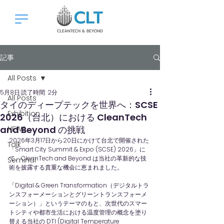
記事
All Posts
5月8日
読了時間: 2分
All Posts
タイのディープテックを世界へ：SCSE
Exhibition
2026（台北）における CleanTech
and Beyond の挑戦
NEWS
2026年3月17日から20日にかけて台北で開催された
Talk
「Smart City Summit & Expo (SCSE) 2026」に
て、CleanTech and Beyond は当社の革新的な技
Seminar
術を披露する貴重な機会に恵まれました。
「Digital & Green Transformation（デジタルトラ
ンスフォーメーションとグリーントランスフォーメ
ーション）」というテーマのもと、次世代のスマー
トシティや都市生活における温度管理の概念を塗り
替える当社の DTI (Digital Temperature 