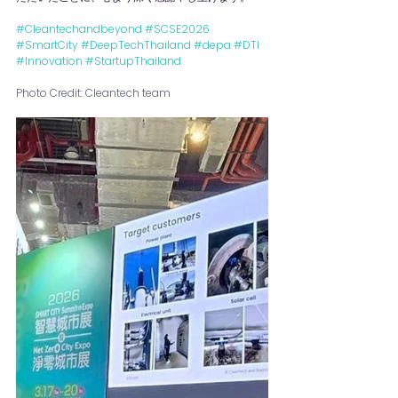
#Cleantechandbeyond
#SCSE2026
#SmartCity
#DeepTechThailand
#depa
#DTI
#Innovation
#StartupThailand
Photo Credit: Cleantech team