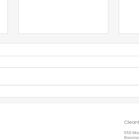
クリーンテック・アンド・ビ
Cle
ヨンド、日本市場への本格進
本の
出を展開――「Startup
ス機
Thailand Deeptech
約を
Cleant
Venture 2026」にて商業化
リー
555 Moo
に向けたPOCを強力に推進
ジケ
Rayong