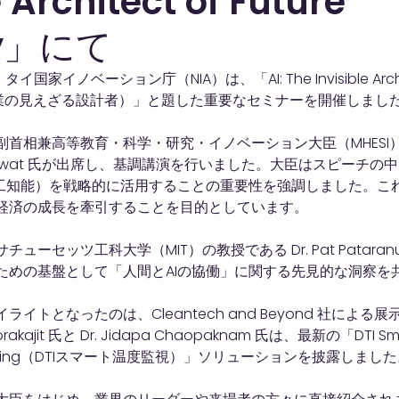
e Architect of Future
ry」にて
イ国家イノベーション庁（NIA）は、「AI: The Invisible Architec
：未来産業の見えざる設計者）」と題した重要なセミナーを開催しまし
相兼高等教育・科学・研究・イノベーション大臣（MHESI）である P
ngsawat 氏が出席し、基調講演を行いました。大臣はスピーチ
人工知能）を戦略的に活用することの重要性を強調しました。こ
経済の成長を牽引することを目的としています。
ーセッツ工科大学（MIT）の教授である Dr. Pat Pataranu
ための基盤として「人間とAIの協働」に関する先見的な洞察を
イトとなったのは、Cleantech and Beyond 社による
Worakajit 氏と Dr. Jidapa Chaopaknam 氏は、最新の「DTI Sma
onitoring（DTIスマート温度監視）」ソリューションを披露しまし