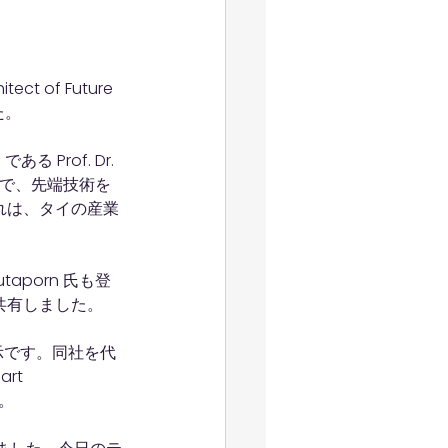
t of Future 
た。
rof. Dr. 
の中で、先端技術を
れは、タイの産業
taporn 氏も登
共有しました。
展示です。同社を代
rt 
た。