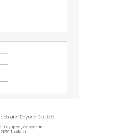
antech & Beyond、日
高周波（RF）＆ワイヤレ
器大手M-RFと販売店契
締結し、革新的なバッテ
ech and Beyond Co., Ltd.
レス・デジタル温度イン
 1 Payupnai, Wangchan
ーター（DTI）で日本市
 212
10 Thailand