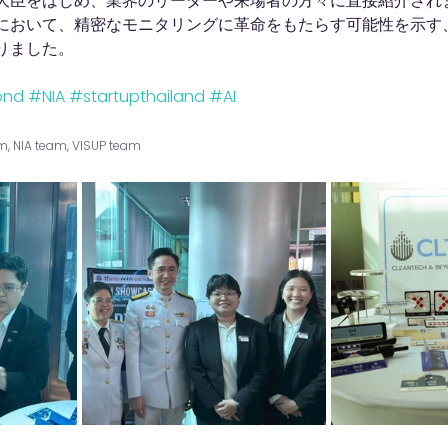
大臣をはじめ、業界のリーダーや来場者の方々に直接紹介され
において、精密なモニタリングに革命をもたらす可能性を示す
りました。
ond
#NIA
#startupthailand
#AI
m, NIA team, VISUP team