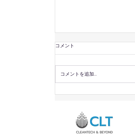
コメント
コメントを追加…
タイのディープテック企業
「クリーンテック＆ビヨン
ド」、SITE 2026でスマート
温度測定ステッカー「DTI」
を出展、2大ピッチステージ
にも登壇