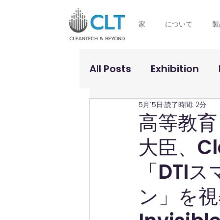
家
について
製
All Posts
Exhibition
5月15日
読了時間: 2分
高等教育
大臣、Cle
「DTI
ン」を視察