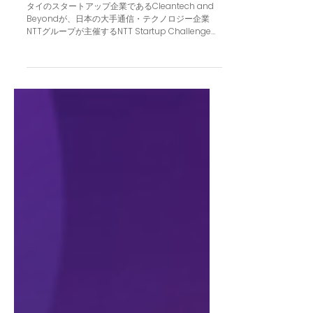
and Beyond が、NTT Startup
Challenge 2025でTOP 50に選出さ
れました
タイのスタートアップ企業であるCleantech and
Beyondが、日本の大手通信・テクノロジー企業
NTTグループが主催するNTT Startup Challenge
2025において、最も将来が期待されるスタートア
ップTOP 50の一社に選ばれました。 NTT Startup
Challenge 2025は、アジア全域から優れた技術を
持つスタートアップを見つけ出すためのプラットフ
ォームです。このプログラムは、企業同士が協力し
て新しい価値を生み出すを通じて、ビジネスの成長
を後押しすることを目的としています。今回は、ア
ジア各地から数百もの企業が参加しました。 今回の
TOP 50選出は、Cleantech and Beyondにとって
大きな節目となります。これは、同社の革新的な技
術が世界基準に達していることの証明でもありま
す。 今後は、NTTグループの広大なネットワークを
活用しながら、次の選考ステップへと進みます。さ
らに、将来のビジネスの可能性を広げるため、共同
での事業開発も視野に入れて活動していく予定で
す。 #NTT #NTTStartupC