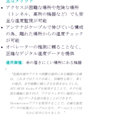
主なメリット
アクセスが困難な場所や危険な場所
（トンネル、高所の機器など）でも安
全な温度監視が可能
アンテナがケーブルで伸びている構成
の為、離れた場所からの温度チェック
が可能
オペレーターの推測に頼ることなく、
正確なデジタル温度データを提供
適用業種:
手の届きにくい場所にある機器
“危険区域やアクセス困難な場所にある機器の点検
は、これまではリスクが高く、信頼性も低く、多く
の場合、音や経験に頼らざるを得ませんでした。
DTI-RFID Geckoタグを使用することで、タグの尾
部を機械に取り付け、アクセスしやすい場所から安
全にデータを読み取ることができます。
Thermotraceアプリを使用することで、正確な温度
データの収集がシンプルになり、チームにとっては
るかに安全になりました。”
メンテナンスオペレーター