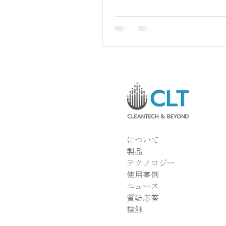
Stronger Deep Tech Commun
イ・日本の文化を融合し、強
プテックコミュニティを構築
特別セッションが行われました。 
ベントは、タイと日本のディ
エコシステムにおける連携を
進出から持続可能なコミュニ
と高めることを目的とし、2025
日、タイ国家高等教育・科学
ノベーション政策評議会（NX
局（バンコク）にて開催され
今回のセッションには、ディ
について
分野の専門家やリーダーが招
製品
と経験を共有しました。特に
テクノロジー
センサー技術および先端材料
使用事例
ートアップを牽引する、Cleant
ニュース
and Beyond 社の共同創業
質疑応答
ラルマネージャーである Pimpisut
接触
Worak