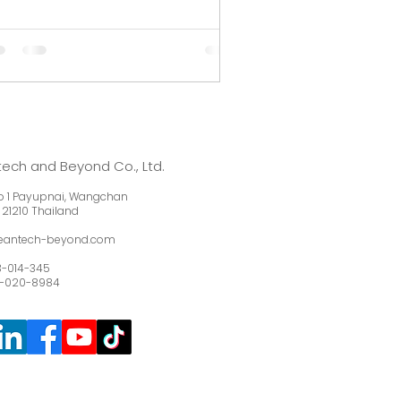
ronger Deep Tech Community : タ
・日本の文化を融合し、強固なディー
テックコミュニティを構築」と題した
別セッションが行われました。 本イ
ントは、タイと日本のディープテック
コシステムにおける連携を、市場への
出から持続可能なコミュニティ構築へ
高めることを目的とし、2025年11月26
ech and Beyond Co., Ltd.
、タイ国家高等教育・科学・研究・イ
 1 Payupnai, Wangchan
ベーション政策評議会（NXPO）事務
 212
10 Thailand
（バンコク）にて開催されました。
leantech-beyond.com
回のセッションには、ディープテック
野の専門家やリーダーが招かれ、知見
3-014-345
1-020-8984
経験を共有しました。特に、スマート
ンサー技術および先端材料分野のスタ
トアップを牽引する、Cleantech
nd Beyond 社の共同創業者兼ジェネ
マネージャーである Pimpisut
rak