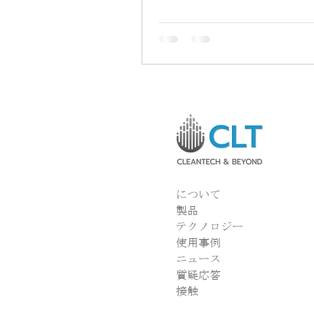
年5月25日〜29日に東京で開
「Startup Thailand Deeptec
Venture 2026」プロジェク
回目となる日本市場への進出
した。タイ国家イノベーショ
（NIA）およびVISUPが主催
問では、概念実証（POC）の
と、販売チャネルの拡大に重
ました。 今回の東京訪問にお
リーンテック・アンド・ビヨ
関係を構築し、日本市場参入
要なマイルストーンを達成し
について
社チームは現地のビジネスパ
製品
面会し、以前に開始されたPO
テクノロジー
証）の取り組みの進捗確認と
使用事例
進を行いました。実際の環境
ニュース
ストを通じて、同社のディー
質疑応答
ソリューションが日本の厳格
接触
を満たしていることが実証さ