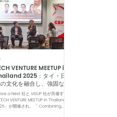
k
ECH VENTURE MEETUP in
hailand 2025：タイ・日
本の文化を融合し、強固な
ディープテックコミュニテ
ave a Nest 社と VISUP 社が共催する
ィを構築ニュースリリース
ECH VENTURE MEETUP in Thailand
025」が開催され、「 Combining
ai–Japanese Cultures to Create