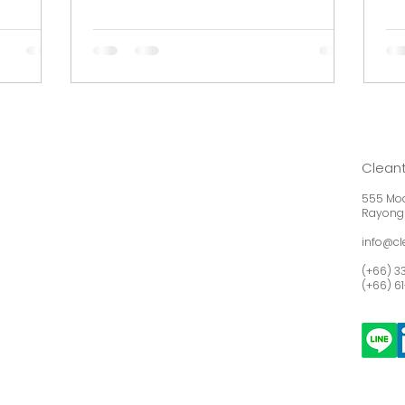
催された
Venture 2026」において、タイのトッ
St
h
プ10スタートアップの一社に選出される
イ
トのもと、2
という大きな節目を迎えました。本プロ
プ
を果たしま
グラムは、タイのディープテック企業が
特
ン庁
日本市場へ進出することを支援するもの
ベ
した今回の訪
で、ビジネスマッチングやネットワーキ
エ
成果の推進
ング、さらに日本企業との概念実証
進
点が置かれ
（POC）を通じた新技術の検証に重点を
と
Cleant
いて、ク
置いています。 これに伴い、2026年4
日
ンドは信頼
月13日から17日にかけて、Cleantech
555 Moo
ノ
Rayong
における重
and BeyondのCEOである Asst. Prof.
局
ました。同
Dr. Pichaya Pattanasattayavong は
info@c
今
ートナーと
東京を訪問し、事業機会の開拓および一
分
(+66) 3
C（概念実
連のプログラムを牽引いたしました。
(+66) 6
と
さらなる推
今回の訪問における主要なハイライト
セ
での共同テ
は、4月14日にTiB（Tokyo Innovation
ー
プテック・
Base / 東京都：有楽町）で開催された
a
な産業基準
「Thai Deep Tech Showcase...
ラル
れました。
Wo