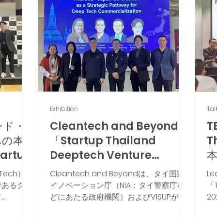
Exhibition
Tal
ンド・
Cleantech and Beyond、
T
への本
「Startup Thailand
T
rtup
Deeptech Venture
2026」を通じて日本市場へ
ech）の
Cleantech and Beyondは、タイ国家
Le
にて商業化
の本格展開を目指す
であるクリ
イノベーション庁（NIA：タイ警察庁な
「T
に推進
ド
どにあたる政府機関）およびVISUPが主
2
）は、2026
催する「Startup Thailand Deeptech
Th