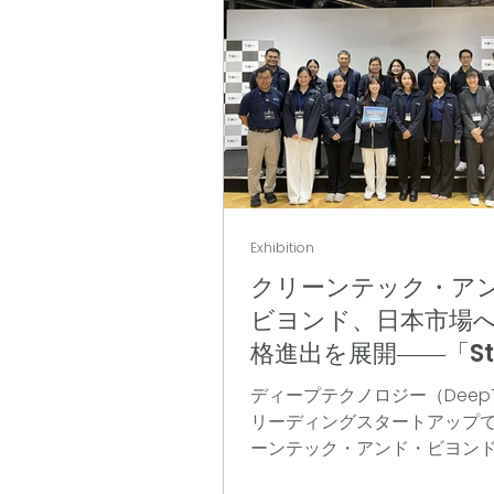
Exhibition
クリーンテック・ア
ビヨンド、日本市場
格進出を展開――「Sta
Thailand Deeptech
ディープテクノロジー（DeepT
Venture 2026」
リーディングスタートアップ
に向けたPOCを強力
ーンテック・アンド・ビヨン
（Cleantech and Beyond