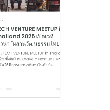
นา
ECH VENTURE MEETUP in
hailand 2025 เปิดเวที
สวนา "ผสานวัฒนธรรมไทย-
่ปุ่น" สร้างชุมชนเทคโนโลยี
น TECH VENTURE MEETUP in Thailand
ิงลึก (Deep Tech) ให้
25 ซึ่งจัดโดย Leave a Nest และ VISUP
็งแกร่ง
้จัดให้มีการเสวนาพิเศษในหัวข้อ
ombining Thai–Japanese Cultures
 Create Stronger Deep Tech
mmunity: การผสานวัฒนธรรมไทย-
ปุ่น เพื่อสร้างชุมชนเทคโนโลยีเชิงลึกที่
็งแกร่ง” ณ สำนักงานสภานโยบายการ
ดมศึกษา วิทยาศาสตร์ วิจัยและนวัตกรรม
่งชาติ (สอวช.) กรุงเทพมหานคร วันที่