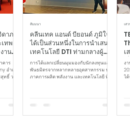
สัมมนา
เสว
.จิดาภา
คลีนเทค แอนด์ บียอนด์ ภูมิใจที่
T
ระเทพ
ได้เป็นส่วนหนึ่งในการนำเสนอ
T
ยงาน
เทคโนโลยี DTI ท่ามกลางผู้นำ
เ
ntech
นวัตกรรมระดับโลก
ญี
อาคาร
การได้แลกเปลี่ยนมุมมองกับนักลงทุนและ
งา
รมสปิ
เช
ny อำเภอ
พันธมิตรจากหลากหลายอุตสาหกรรม ทั้ง
20
สุทธิ์ วร
ภาคการผลิต พลังงาน และเทคโนโลยี ที่
แข
ได
ผู้แทน
งาน Global Bridge Conference 2025
"C
ด์ จำกัด
(GBC 2025) ในวันที่ 12 ธันวาคม 2668 ณ
to
ฝ้าทูล
กรุงโตเกียว ประเทศญี่ปุ่น ไม่เพียงแต่
Co
ฐาธิราช
เป็นการขยายโอกาสทางธุรกิจในต่าง
ญี่
ุดา ฯ
ประเทศ แต่ยังเป็นการตอกย้ำความพร้อม
แข
งคมทูล
ของเราในการระดมทุนและขยายทีมเพื่อ
อุ
เนินงาน
รองรับการเติบโตในปี 2026 คลีนเทค
แห