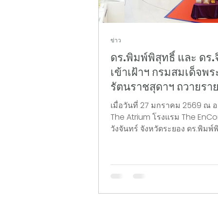
ข่าว
ดร.พิมพ์พิสุทธิ์ และ ดร
เข้าเฝ้าฯ กรมสมเด็จพ
รัตนราชสุดาฯ ถวายรา
ความก้าวหน้า “Clea
เมื่อวันที่ 27 มกราคม 2569 ณ 
and Beyond” นวัตกร
The Atrium โรงแรม The EnCo
นออฟจาก VISTEC
วังจันทร์ จังหวัดระยอง ดร.พิมพ์พิ
ขจิต และ ดร.จิดาภา ชาวปากน้ำ 
จากบริษัท คลีนเทค แอนด์ บียอน
ได้รับพระมหากรุณาธิคุณให้เข้าเ
ละอองพระบาท สมเด็จพระกนิษ
เจ้า กรมสมเด็จพระเทพรัตนราชส
สยามบรมราชกุมารี เพื่อกราบบั
รายงานความก้าวหน้าในการดำ