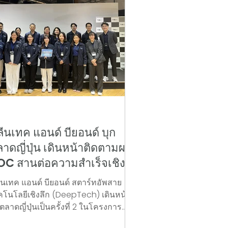
ว
ีนเทค แอนด์ บียอนด์ บุก
าดญี่ปุ่น เดินหน้าติดตามผล
OC สานต่อความสำเร็จเชิง
าณิชย์ในโครงการ "Startup
ีนเทค แอนด์ บียอนด์ สตาร์ทอัพสาย
hailand Deeptech
คโนโลยีเชิงลึก (DeepTech) เดินหน้า
enture 2026"
ตลาดญี่ปุ่นเป็นครั้งที่ 2 ในโครงการ
tartup Thailand Deeptech Venture