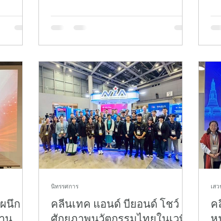
ี่ 25-27
ในงานเสวนาหัวข้อ “เปิดประตูสู่โตเกียว
20
วิสัยทัศน์และยุทธศาสตร์ขับเคลื่อนธุรกิจ
ระ
ุณหภูมิ
ไทยสู่ตลาดสากล” ภายในงานสัมมนา
จั
บมาเพื่อ
"Tokyo-Thailand Business Partnership
(อ
ม่ พร้อม
Seminar 2026" ซึ่งจัดขึ้นโดย Tokyo
โดย
น์บนเวที
Metropolitan Small and Medium
เค
Enterprise Support Center ภายในงาน
แว
ดอุณหภูมิ
เทคโนโลยีและนวัตกรรมระดับภูมิภาค
แล
 ที่ถูก
SITE 2026 ณ พารากอนฮอล สยามพารา
เยื
กอน กรุงเ
บีย
นิทรรศการ
เสว
 ผนึก
คลีนเทค แอนด์ บียอนด์ โชว์
คล
้าน
ศักยภาพนวัตกรรมไทยในเวที
หน