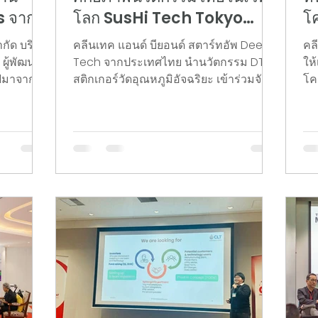
s จาก
โลก SusHi Tech Tokyo
โ
วแทน
2026
D
กัด บริษัท
คลีนเทค แอนด์ บียอนด์ สตาร์ทอัพ Deep
คล
ลาด
ผู้พัฒนา
Tech จากประเทศไทย นำนวัตกรรม DTI
ให้
ูมิ
อฟมาจาก
สติกเกอร์วัดอุณหภูมิอัจฉริยะ เข้าร่วมจัด
โค
ระกาศ
แสดงบนเวทีเทคโนโลยีระดับโลกเป็นครั้ง
Ve
เทศ
สากล ด้วย
แรกในงาน SusHi Tech Tokyo 2026
นว
ัท M-RF
ตอกย้ำความพร้อมในการขยายฐาน
เป
แทนจำหน่าย
นวัตกรรมไทยสู่ตลาดโลกเพื่อความยั่งยืน
เช
ributor)
ณ กรุงโตเกียว ประเทศญี่ปุ่น วันที่ 27–29
ญี่
าและ
เมษายน 2569 ในวันเปิดงาน ดร.กริชผกา
เค
ข้าสู่
บุญเฟื่อง ผู้อำนวยการสำนักงานนวัตกรรม
งา
อย่างเต็ม
แห่งชาติ (NIA) ร่วมกับ นายวิชชุ เวชชา
ร่ว
ชีวะ เอกอัครราชทูตไทย ณ กรุงโตเกียว ได้
นี
 Meetu
ให้เกียรติเป็นประธานเปิดโซน Thailand
คล
Pavilion อ
กิ