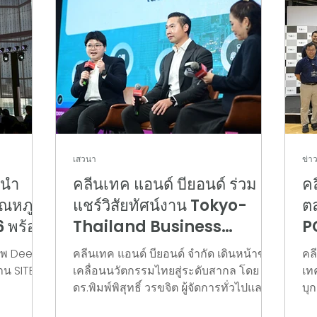
เสวนา
ข่า
 นำ
คลีนเทค แอนด์ บียอนด์ ร่วม
คล
ุณหภูมิ
แชร์วิสัยทัศน์งาน Tokyo-
ตล
6 พร้อม
Thailand Business
P
Partnership Seminar
พ
อัพ Deep
คลีนเทค แอนด์ บียอนด์ จำกัด เดินหน้าขับ
คล
2026 พร้อมผลักดันธุรกิจ
T
าน SITE
เคลื่อนนวัตกรรมไทยสู่ระดับสากล โดย
เท
นวัตกรรมไทย ยกระดับความ
ดร.พิมพ์พิสุทธิ์ วรขจิต ผู้จัดการทั่วไปและผู้
V
บุก
p) ณ พา
ร่วมก่อตั้ง ได้รับเกียรติเข้าร่วมเป็นวิทยากร
"S
ร่วมมือสู่ตลาดญี่ปุ่น