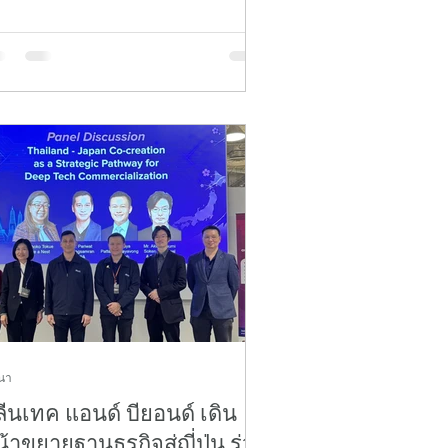
26" ณ กรุงโตเกียว ประเทศญี่ปุ่น
หว่างวันที่ 25–29 พฤษภาคม 2569 ซึ่ง
ดโดย สำนักงานนวัตกรรมแห่งชาติ
งค์การมหาชน) หรือ NIA และ VISUP
การเดินทางครั้งนี้มุ่งเน้นการขับ
ลื่อนผลการทดสอบต้นแบบในสภาพ
ดล้อมจริง (Proof of Concept: POC)
ะการขยายช่องทางจัดจำหน่าย การไป
อนกรุงโตเกียวในครั้งนี้ คลีนเทค แอนด์
อนด์ ได้สร้างความเชื่อ
นา
ีนเทค แอนด์ บียอนด์ เดิน
้าขยายฐานธุรกิจสู่ญี่ปุ่น ร่วม