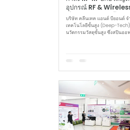
อุปกรณ์ RF & Wireles
ญี่ปุ่น ลงนามแต่งตั้งตั
บริษัท คลีนเทค แอนด์ บียอนด์ จำ
จำหน่าย เดินหน้าบุกต
เทคโนโลยีขั้นสูง (Deep-Tech) 
นวัตกรรมฉลากวัดอุณหภ
นวัตกรรมวัสดุขั้นสูง ซึ่งสปินอ
สถาบันวิทยสิริเมธี (VISTEC) ป
อัจฉริยะ (DTI) ในประ
ความร่วมมือครั้งสำคัญในระดับ
ญี่ปุ่น
การลงนามในสัญญาแต่งตั้ง บริษ
จำกัด ประเทศญี่ปุ่น ให้เป็นตัว
อย่างเป็นทางการ (Official Dist
เพื่อขับเคลื่อนการกระจายสินค้
นวัตกรรมตรวจวัดอุณหภูมิไร้สายเ
ภาคอุตสาหกรรมในประเทศญี่ปุ่น
รูปแบบ พิธีลงนามความร่วมมือในครั้งนี้จัด
ขึ้นภายในงาน Thai Deeptech