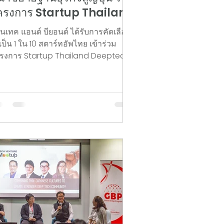
ครงการ Startup Thailand
eeptech Venture 2026
ีนเทค แอนด์ บียอนด์ ได้รับการคัดเลือก
เป็น 1 ใน 10 สตาร์ทอัพไทย เข้าร่วม
รงการ Startup Thailand Deeptech
nture 2026 จัดโดย สำนักงาน
ัตกรรมแห่งชาติ (NIA) และ VISUP โดยมี
้าหมายสำคัญในการผลักดันนวัตกรรม
ิงลึก (Deep Tech) ของไทยเข้าสู่ตลาด
ปุ่น ผ่านกิจกรรมการจับคู่ธุรกิจ การสร้าง
รือข่ายความร่วมมือ และการทดสอบใช้
นผลิตภัณฑ์ Proof of Concept (POC)
มกับพันธมิตรธุรกิจในญี่ปุ่น โดยในครั้ง
้ ผศ.ดร.พิชญ พิพัฒนสัตยวงศ์ CEO ของ
ีนเทค แอนด์ บียอนด์ ได้เดินทางไปร่วม
จก