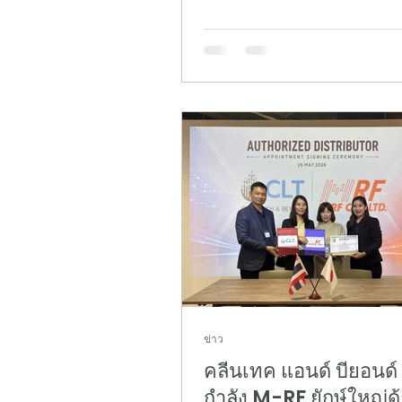
ราฮอลล์ สยามพารากอน เมื่อวันท
มิถุนายน 2569 ที่ผ่านมา โดยนำ
เทคโนโลยีขั้นสูง "สติกเกอร์วัดอ
DTI" นวัตกรรมอัจฉริยะที่ออกแบ
ตอบโจทย์ภาคอุตสาหกรรมยุคให
นำเสนอแผนธุรกิจประชันวิสัยทัศ
ระดับประเทศถึง 2 เวที ภายในงานมีการ
สาธิตการทำงานของสติกเกอร์วั
DTI ซึ่งเป็นนวัตกรรม Deep Tech
พัฒนาขึ้นเพื่อยกระดับมาต
ข่าว
คลีนเทค แอนด์ บียอนด์
กำลัง M-RF ยักษ์ใหญ่ด