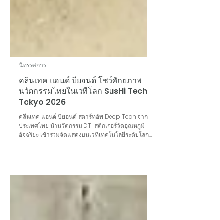
นิทรรศการ
คลีนเทค แอนด์ บียอนด์ โชว์ศักยภาพ
นวัตกรรมไทยในเวทีโลก SusHi Tech
Tokyo 2026
คลีนเทค แอนด์ บียอนด์ สตาร์ทอัพ Deep Tech จาก
ประเทศไทย นำนวัตกรรม DTI สติกเกอร์วัดอุณหภูมิ
อัจฉริยะ เข้าร่วมจัดแสดงบนเวทีเทคโนโลยีระดับโลก
เป็นครั้งแรกในงาน SusHi Tech Tokyo 2026 ตอกย้ำ
ความพร้อมในการขยายฐานนวัตกรรมไทยสู่ตลาดโลก
เพื่อความยั่งยืน ณ กรุงโตเกียว ประเทศญี่ปุ่น วันที่ 27–
29 เมษายน 2569 ในวันเปิดงาน ดร.กริชผกา บุญเฟื่อง