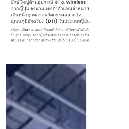
ข่าว
คลีนเทค แอนด์ บียอนด์ ผนึกกำลัง M-RF
ยักษ์ใหญ่ด้านอุปกรณ์ RF & Wireless
จากญี่ปุ่น ลงนามแต่งตั้งตัวแทนจำหน่าย
เดินหน้าบุกตลาดนวัตกรรมฉลากวัด
อุณหภูมิอัจฉริยะ (DTI) ในประเทศญี่ปุ่น
บริษัท คลีนเทค แอนด์ บียอนด์ จำกัด บริษัทเทคโนโลยี
ขั้นสูง (Deep-Tech) ผู้พัฒนานวัตกรรมวัสดุขั้นสูง ซึ่ง
สปินออฟมาจากสถาบันวิทยสิริเมธี (VISTEC) ประกาศ
ความร่วมมือครั้งสำคัญในระดับสากล ด้วยการลงนาม
ในสัญญาแต่งตั้ง บริษัท M-RF จำกัด ประเทศญี่ปุ่น ให้
เป็นตัวแทนจำหน่ายอย่างเป็นทางการ (Official
Distributor) เพื่อขับเคลื่อนการกระจายสินค้าและ
นวัตกรรมตรวจวัดอุณหภูมิไร้สายเข้าสู่ภาค
อุตสาหกรรมในประเทศญี่ปุ่นอย่างเต็มรูปแบบ พิธีลง
นามความร่วมมือในครั้งนี้จัดขึ้นภายในงาน Thai
Deeptech Meetu