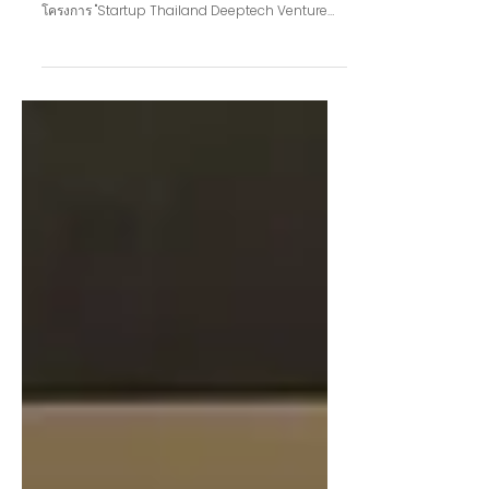
Thailand Deeptech Venture 2026"
คลีนเทค แอนด์ บียอนด์ สตาร์ทอัพสายเทคโนโลยีเชิงลึก
(DeepTech) เดินหน้าบุกตลาดญี่ปุ่นเป็นครั้งที่ 2 ใน
โครงการ "Startup Thailand Deeptech Venture
2026" ณ กรุงโตเกียว ประเทศญี่ปุ่น ระหว่างวันที่ 25–
29 พฤษภาคม 2569 ซึ่งจัดโดย สำนักงานนวัตกรรม
แห่งชาติ (องค์การมหาชน) หรือ NIA และ VISUP โดย
การเดินทางครั้งนี้มุ่งเน้นการขับเคลื่อนผลการทดสอบ
ต้นแบบในสภาพแวดล้อมจริง (Proof of Concept:
POC) และการขยายช่องทางจัดจำหน่าย การไปเยือน
กรุงโตเกียวในครั้งนี้ คลีนเทค แอนด์ บียอนด์ ได้สร้าง
ความเชื่อ