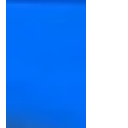
2026 ที่ผ่านมา โดยในครั้งนี้ ผศ. ดร.พิชญ พัฒนสัตย
วงศ์ CEO จากคลีนเทคแอนด์บียอนด์ ได้รับเกียรติเป็น
หนึ่งในวิทยากร ร่วมกับคณะผู้ทรงคุณวุฒิและผู้
เชี่ยวชาญจากทั้งภาครัฐและเอกชนของประเทศไทยและ
ประเทศญี่ปุ่น เพื่อร่วมกันวิเครา