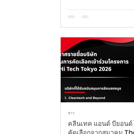
แรกในงาน SusHi Tech Tokyo
ตอกย้ำความพร้อมในการขยาย
นวัตกรรมไทยสู่ตลาดโลกเพื่อควา
ณ กรุงโตเกียว ประเทศญี่ปุ่น วัน
เมษายน 2569 ในวันเปิดงาน ดร.กริชผกา
บุญเฟื่อง ผู้อำนวยการสำนักงา
แห่งชาติ (NIA) ร่วมกับ นายวิชช
ชีวะ เอกอัครราชทูตไทย ณ กรุงโ
ให้เกียรติเป็นประธานเปิดโซน T
Pavilion อ
ข่าว
คลีนเทค แอนด์ บียอนด์ 
คัดเลือกจากสมาคม Th