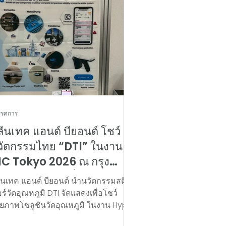
รรศการ
ีนเทค แอนด์ บียอนด์ โชว์
วัตกรรมไทย “DTI” ในงาน
IC Tokyo 2026 ณ กรุง
เกียว ประเทศญี่ปุ่น
ีนเทค แอนด์ บียอนด์ นำนวัตกรรมสติก
ร์วัดอุณหภูมิ DTI จัดแสดงเพื่อโชว์
กยภาพโซลูชันวัดอุณหภูมิ ในงาน Hyper
terdisciplinary Conference (HIC)