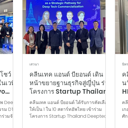
เสวนา
นิท
โชว์
คลีนเทค แอนด์ บียอนด์ เดิน
คล
นเวที
หน้าขยายฐานธุรกิจสู่ญี่ปุ่น ร่วม
น
yo
โครงการ Startup Thailand
H
Deeptech Venture 2026
โต
อัพ Deep
คลีนเทค แอนด์ บียอนด์ ได้รับการคัดเลือก
คล
รรม DTI
ให้เป็น 1 ใน 10 สตาร์ทอัพไทย เข้าร่วม
เกอ
าร่วมจัด
โครงการ Startup Thailand Deeptech
ศั
ป็นครั้ง
Venture 2026 จัดโดย สำนักงาน
In