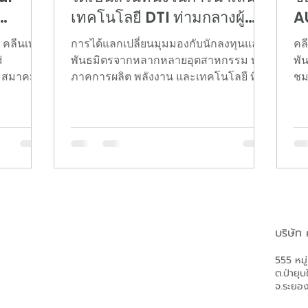
เทคโนโลยี DTI ท่ามกลางผู้นำ
A
usHi
นวัตกรรมระดับโลก
C
่ คลีนเทค
การได้แลกเปลี่ยนมุมมองกับนักลงทุนและ
คล
รุง
2
d
พันธมิตรจากหลากหลายอุตสาหกรรม ทั้ง
พัน
ก สมาคม
ภาคการผลิต พลังงาน และเทคโนโลยี ที่
ชมบ
tup) ให้
งาน Global Bridge Conference 2025
CO
ย เดินทาง
(GBC 2025) ในวันที่ 12 ธันวาคม 2668 ณ
วิสัย
กรุงโตเกียว ประเทศญี่ปุ่น ไม่เพียงแต่
City Tech
เป็นการขยายโอกาสทางธุรกิจในต่าง
yo 2026)
ประเทศ แต่ยังเป็นการตอกย้ำความพร้อม
ีและ
ของเราในการระดมทุนและขยายทีมเพื่อ
ี่สุดใน
รองรับการเติบโตในปี 2026 คลีนเทค
ดนวัตกรรม
แอนด์ บียอนด์ ขอขอบคุณ Leave a Nest
เดียว โดย
และ Global Bridge Program ที่สร้าง
บริษัท
น 2569 ณ
พื้นที่แห่งโอกาสในการขับเคลื่อน
นวัตกรรมใหม่ เพื่อโลกใบนี้ #D
555 หมู
ต.ป่ายุบ
จ.ระยอ