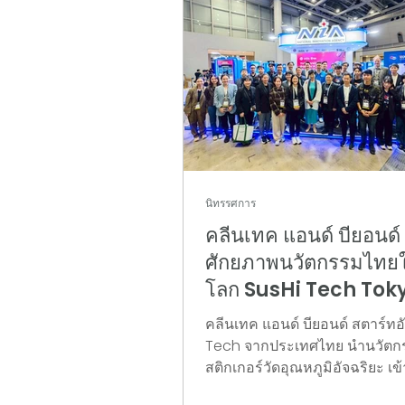
นิทรรศการ
คลีนเทค แอนด์ บียอนด์ 
ศักยภาพนวัตกรรมไทยใ
โลก SusHi Tech Tok
2026
คลีนเทค แอนด์ บียอนด์ สตาร์ท
Tech จากประเทศไทย นำนวัตก
สติกเกอร์วัดอุณหภูมิอัจฉริยะ เข้
แสดงบนเวทีเทคโนโลยีระดับโลกเ