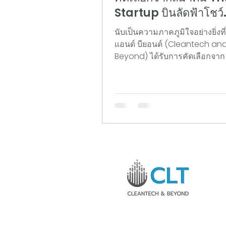
Startup บินลัดฟ้าโชว์
นวัตกรรมไทยในงาน S
นับเป็นความภาคภูมิใจอย่างยิ่งที
Tech Tokyo 2026 ณ ก
แอนด์ บียอนด์ (Cleantech an
โตเกียว ประเทศญี่ปุ่น
Beyond) ได้รับการคัดเลือกจา
การค้าสตาร์ทอัพไทย (Thai Star
เป็นหนึ่งในตัวแทนสตาร์ทอัพไท
ไปขยายโอกาสทางธุรกิจ และโชว์
ทัศน์ในงาน Sustainable High 
Tokyo 2026 (SusHi Tech Tok
งานนี้ถือเป็นมหกรรมเทคโนโลย
สตาร์ทอัพระดับนานาชาติที่ใหญ่ท
ประเทศญี่ปุ่น ซึ่งรวบรวมสุดยอ
และเหล่านักลงทุนชั้นนำไว้ในที่
จะจัดขึ้นในวันที่ 27-29 เมษาย
กรุงโตเกียว