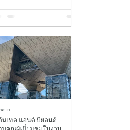
kyo 2026 ณ กรุงโตเกียว ประเทศญี่ปุ่น
อวันที่ 6-7 มีนาคม 2569 ที่ผ่านมา ขอ
บพระคุณ Leave a Nest เป็นอย่างสูงที่
ิดโอกาสให้เราได้นำนวัตกรรมฝีมือคน
ยไปร่วมโชว์ศักยภาพในงานนี้ ซึ่งถือ
นพื้นที่สำคัญที่ช่วยเชื่อมต่อเหล่านักวิจัย
กลงทุน และสตาร์ทอัพจากหลากหลาย
ขาเข้าด้วยกัน นอกจากนี้ ขอขอบคุณ
์ทเนอร์ทางธุรกิจ รวมถึงผู้ที่ส
รรศการ
ีนเทค แอนด์ บียอนด์
อบคุณผู้เยี่ยมชมในงาน