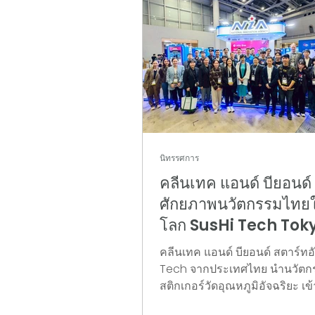
นิทรรศการ
คลีนเทค แอนด์ บียอนด์ 
ศักยภาพนวัตกรรมไทยใ
โลก SusHi Tech Tok
2026
คลีนเทค แอนด์ บียอนด์ สตาร์ท
Tech จากประเทศไทย นำนวัตก
สติกเกอร์วัดอุณหภูมิอัจฉริยะ เข้
แสดงบนเวทีเทคโนโลยีระดับโลกเ