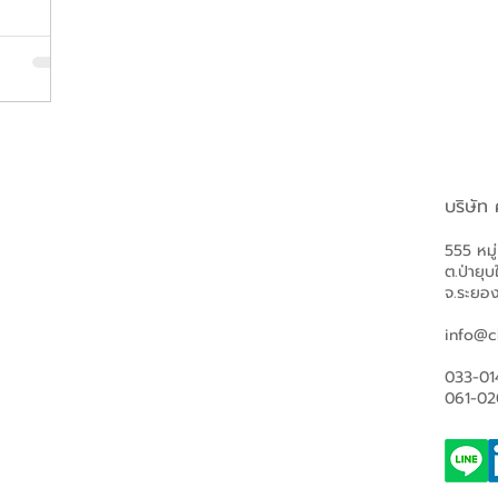
 2026
ฐาน
มยั่งยืน
ที่ 27–29
นนวัตกรรม
ุ เวชชา
ตเกียว ได้
บริษัท
hailand
555 หมู
ต.ป่ายุบ
จ.ระยอ
info@c
033-01
061-02