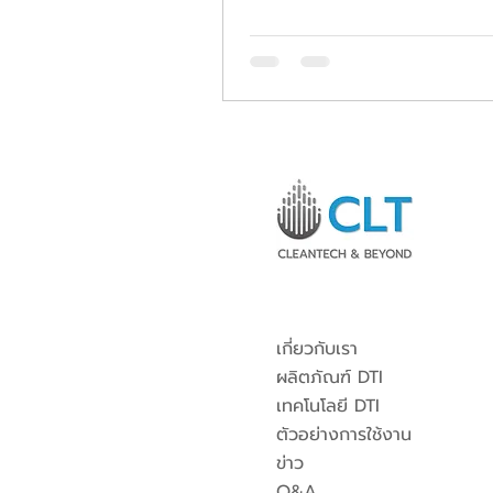
แรกในงาน SusHi Tech Tokyo
ตอกย้ำความพร้อมในการขยาย
นวัตกรรมไทยสู่ตลาดโลกเพื่อควา
ณ กรุงโตเกียว ประเทศญี่ปุ่น วัน
เมษายน 2569 ในวันเปิดงาน ดร.กริชผกา
บุญเฟื่อง ผู้อำนวยการสำนักงา
แห่งชาติ (NIA) ร่วมกับ นายวิชช
ชีวะ เอกอัครราชทูตไทย ณ กรุงโ
ให้เกียรติเป็นประธานเปิดโซน T
Pavilion อ
เกี่ยวกับเรา
ผลิตภัณฑ์ DTI
เทคโนโลยี DTI
ตัวอย่างการใช้งาน
ข่าว
Q&A