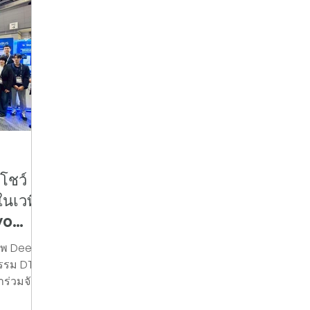
โชว์
นเวที
yo
อัพ Deep
รรม DTI
าร่วมจัด
ป็นครั้ง