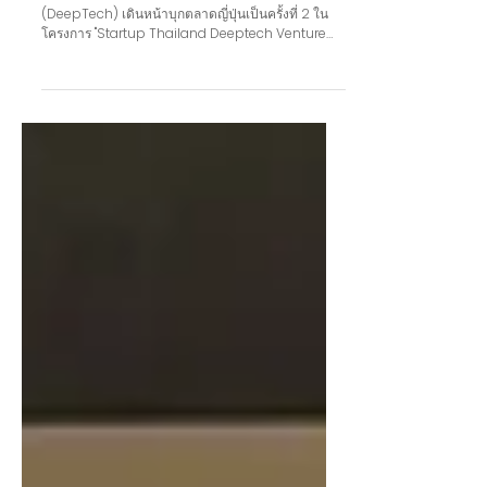
สำเร็จเชิงพาณิชย์ในโครงการ "Startup
Thailand Deeptech Venture 2026"
คลีนเทค แอนด์ บียอนด์ สตาร์ทอัพสายเทคโนโลยีเชิงลึก
(DeepTech) เดินหน้าบุกตลาดญี่ปุ่นเป็นครั้งที่ 2 ใน
โครงการ "Startup Thailand Deeptech Venture
2026" ณ กรุงโตเกียว ประเทศญี่ปุ่น ระหว่างวันที่ 25–
29 พฤษภาคม 2569 ซึ่งจัดโดย สำนักงานนวัตกรรม
แห่งชาติ (องค์การมหาชน) หรือ NIA และ VISUP โดย
การเดินทางครั้งนี้มุ่งเน้นการขับเคลื่อนผลการทดสอบ
ต้นแบบในสภาพแวดล้อมจริง (Proof of Concept:
POC) และการขยายช่องทางจัดจำหน่าย การไปเยือน
กรุงโตเกียวในครั้งนี้ คลีนเทค แอนด์ บียอนด์ ได้สร้าง
ความเชื่อ